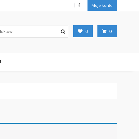
Moje konto
0
0
I