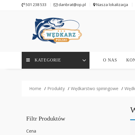
Skip
501 238 533
danbrat@op.pl
Nasza lokalizacja
to
content
KATEGORIE
O NAS
KO
Home
Produkty
Wędkarstwo spiningowe
Wędk
W
Filtr Produktów
Cena